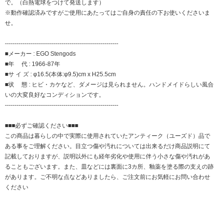
で。（白熱電球をつけて発送します）
※動作確認済みですがご使用にあたってはご自身の責任の下お使いくださいま
せ。
----------------------------------------------------------
■メーカー : EGO Stengods
■年 代 : 1966-87年
■サ イ ズ : φ16.5(本体:φ9.5)cm x H25.5cm
■状 態 : ヒビ・カケなど、ダメージは見られません。ハンドメイドらしい風合
いの大変良好なコンディションです。
----------------------------------------------------------
■■■必ずご確認ください■■■
この商品は暮らしの中で実際に使用されていたアンティーク（ユーズド）品で
ある事をご理解ください。目立つ傷や汚れについては出来るだけ商品説明にて
記載しておりますが、説明以外にも経年劣化や使用に伴う小さな傷や汚れがあ
ることもございます。また、皿などには裏面に3カ所、釉薬を塗る際の支えの跡
があります。ご不明な点などありましたら、ご注文前にお気軽にお問い合わせ
ください