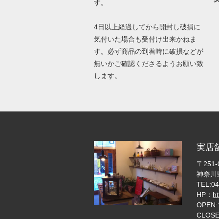
す。
4日以上経過してから開封し破損に
気付いた場合も受付け出来かねま
す。必ず商品の到着時に破損などが
無いかご確認くださるようお願い致
します。
実店
〒251-
神奈川県
TEL:04
HP：
h
OPEN:
CLOS