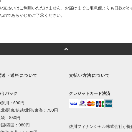
■
お支払いはご利用いただけません。お届けまでに宅急便よりも日数がか
んのであらかじめご了承ください。
配送・送料について
支払い方法について
ゆうパック
クレジットカード決済
神奈川：690円
北/関東/信越/北陸/東海：750円
近畿：850円
国/四国：980円
佐川フィナンシャル株式会社が提