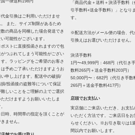
全国一律送料198円
「商品代金＋送料＋決済手数料（
引手数料+送金手数料）」となり
※代金引換はご利用いただけませ
す。
ん。 また、サイズ制限があるため
複数の商品を同梱した場合発送でき
※配送方法がメール便の場合、代
ない可能性がございます。
引換えはお選びいただけません。
※ポストに直接投函されますので包
装がつぶれてしまう可能性がござい
決済手数料
ます。ラッピングをご希望のお客さ
1円〜49,999円：468円（代引き
まは予めご了承いただけますようお
数料265円＋送金手数料203円）
願い申し上げます。配送中の破損/
50,000円〜：682円（代引き手数
汚損/投函後の盗難等について保証
265円＋送金手数料417円）
が難しいことをご理解の上でご選択
店頭でお支払い
いただけますようお願いいたしま
す。
実店舗にご来店いただき、お支払
※日時、時間帯の指定を頂くことが
いただく方法です。ご来店日をお
できません。
らせください。※お引き取りは1
間以内でお願いします。
実店舗でお受け取り