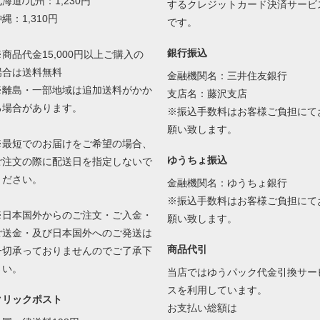
海道/九州：1,230円
するクレジットカード決済サービ
縄：1,310円
です。
銀行振込
※商品代金15,000円以上ご購入の
場合は送料無料
金融機関名：三井住友銀行
※離島・一部地域は追加送料がかか
支店名：藤沢支店
る場合があります。
※振込手数料はお客様ご負担にて
願い致します。
※最短でのお届けをご希望の場合、
ゆうちょ振込
ご注文の際に配送日を指定しないで
ください。
金融機関名：ゆうちょ銀行
※振込手数料はお客様ご負担にて
※日本国外からのご注文・ご入金・
願い致します。
ご送金・及び日本国外へのご発送は
商品代引
一切承っておりませんのでご了承下
さい。
当店ではゆうパック代金引換サー
スを利用しています。
クリックポスト
お支払い総額は