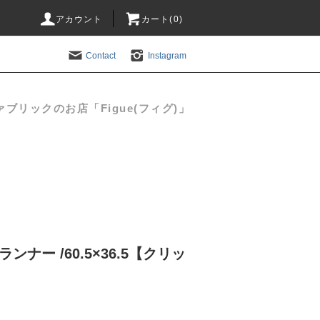
アカウント
カート(
0
)
Contact
Instagram
リックのお店「Figue(フィグ)」
ンナー /60.5×36.5【クリッ