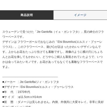
商品説明
イメージ
スウェーデンで見つけた「Jie Gantofta（イェ・ガントフタ）」窯の紳士のフラ
ワーベースです。
デザインは フラワーガールでおなじみの「Elsi Bourelius(エルスィ・ブゥーレ
リウス)」。このフラワーベース、遊び心が詰まったかわいいデザインなんで
す。上からお花をたっぷり生けても素敵ですし、画像のように横の穴にちょろ
んとお花を挿してもかわいい。どうやらご婦人も製造されていたようで、いつ
かは会ってみたいモノです。お花があってもなくても素敵なフラワーベースで
すよ。
----------------------------------------------------------
■メーカー : Jie Gantofta/ジィ・ガントフタ
■デザイナー : Elsi Bourelius/エルスィ・ブゥーレリウス
■年 代 : 1970年代
■サ イ ズ : φ11.5cm x H14cm
■状 態 : ダメージは見られません。内側、外側共に大変キレイ。非常に良好