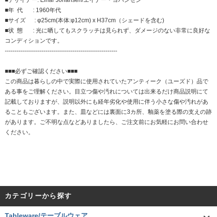
■デザイナー: Einar Johansen/エイナー・ヨハンセン
■年 代 : 1960年代
■サイズ : φ25cm(本体:φ12cm) x H37cm（シェードを含む)
■状 態 : 光に晒してもスクラッチは見られず、ダメージのない非常に良好な
コンディションです。
----------------------------------------------------------
■■■必ずご確認ください■■■
この商品は暮らしの中で実際に使用されていたアンティーク（ユーズド）品で
ある事をご理解ください。目立つ傷や汚れについては出来るだけ商品説明にて
記載しておりますが、説明以外にも経年劣化や使用に伴う小さな傷や汚れがあ
ることもございます。また、皿などには裏面に3カ所、釉薬を塗る際の支えの跡
があります。ご不明な点などありましたら、ご注文前にお気軽にお問い合わせ
ください。
カテゴリーから探す
Tableware/テーブルウェア