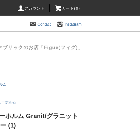
アカウント
カート(
0
)
Contact
Instagram
リックのお店「Figue(フィグ)」
ホルム
/スーホルム
スーホルム Granit/グラニット
 (1)