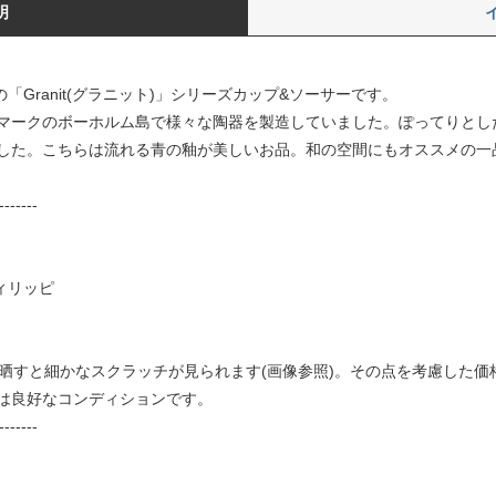
明
の「Granit(グラニット)」シリーズカップ&ソーサーです。
年までデンマークのボーホルム島で様々な陶器を製造していました。ぽってり
した。こちらは流れる青の釉が美しいお品。和の空間にもオススメの一
-------
・フィリッピ
に晒すと細かなスクラッチが見られます(画像参照)。その点を考慮した
は良好なコンディションです。
-------