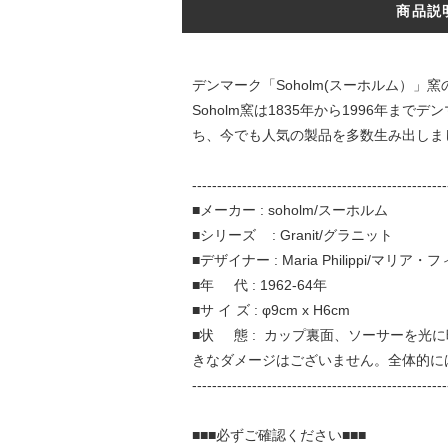
商品説
デンマーク「Soholm(スーホルム）」窯
Soholm窯は1835年から1996
ち、今でも人気の製品を多数生み出しま
---------------------------------------------------
■メーカー : soholm/スーホルム
■シリーズ : Granit/グラニット
■デザイナー : Maria Philippi/マリア
■年 代 : 1962-64年
■サ イ ズ : φ9cm x H6cm
■状 態 : カップ裏面、ソーサーを光
きなダメージはございません。全体的に
---------------------------------------------------
■■■必ずご確認ください■■■