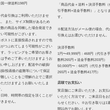
全国一律送料198円
「商品代金＋送料＋決済手数料（
引手数料+送金手数料）」となり
※代金引換はご利用いただけませ
す。
ん。 また、サイズ制限があるため
複数の商品を同梱した場合発送でき
※配送方法がメール便の場合、代
ない可能性がございます。
引換えはお選びいただけません。
※ポストに直接投函されますので包
装がつぶれてしまう可能性がござい
決済手数料
ます。ラッピングをご希望のお客さ
1円〜49,999円：468円（代引き
まは予めご了承いただけますようお
数料265円＋送金手数料203円）
願い申し上げます。配送中の破損/
50,000円〜：682円（代引き手数
汚損/投函後の盗難等について保証
265円＋送金手数料417円）
が難しいことをご理解の上でご選択
店頭でお支払い
いただけますようお願いいたしま
す。
実店舗にご来店いただき、お支払
※日時、時間帯の指定を頂くことが
いただく方法です。ご来店日をお
できません。
らせください。※お引き取りは1
間以内でお願いします。