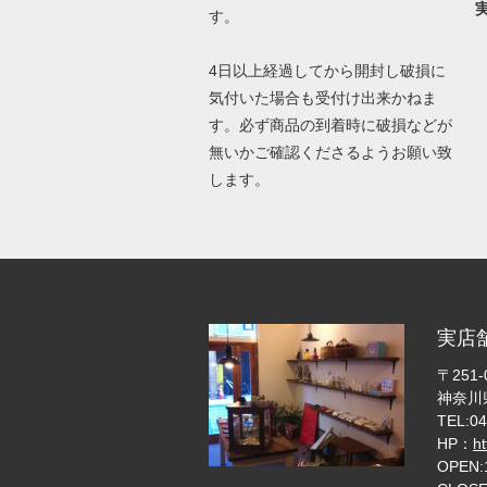
す。
4日以上経過してから開封し破損に
気付いた場合も受付け出来かねま
す。必ず商品の到着時に破損などが
無いかご確認くださるようお願い致
します。
実店
〒251-
神奈川県
TEL:04
HP：
h
OPEN: