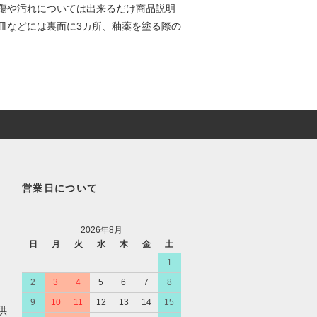
傷や汚れについては出来るだけ商品説明
皿などには裏面に3カ所、釉薬を塗る際の
営業日について
2026年8月
日
月
火
水
木
金
土
1
2
3
4
5
6
7
8
9
10
11
12
13
14
15
供