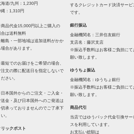
海道/九州：1,230円
するクレジットカード決済サービ
縄：1,310円
です。
銀行振込
※商品代金15,000円以上ご購入の
場合は送料無料
金融機関名：三井住友銀行
※離島・一部地域は追加送料がかか
支店名：藤沢支店
る場合があります。
※振込手数料はお客様ご負担にて
願い致します。
※最短でのお届けをご希望の場合、
ゆうちょ振込
ご注文の際に配送日を指定しないで
ください。
金融機関名：ゆうちょ銀行
※振込手数料はお客様ご負担にて
※日本国外からのご注文・ご入金・
願い致します。
ご送金・及び日本国外へのご発送は
商品代引
一切承っておりませんのでご了承下
さい。
当店ではゆうパック代金引換サー
スを利用しています。
クリックポスト
お支払い総額は