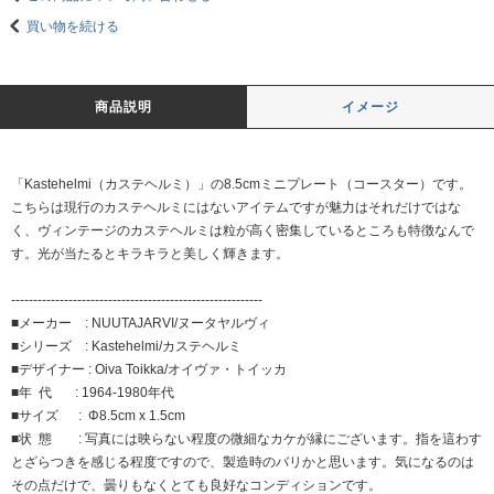
買い物を続ける
商品説明
イメージ
「Kastehelmi（カステヘルミ）」の8.5cmミニプレート（コースター）です。
こちらは現行のカステヘルミにはないアイテムですが魅力はそれだけではな
く、ヴィンテージのカステヘルミは粒が高く密集しているところも特徴なんで
す。光が当たるとキラキラと美しく輝きます。
---------------------------------------------------------
■メーカー : NUUTAJARVI/ヌータヤルヴィ
■シリーズ : Kastehelmi/カステヘルミ
■デザイナー : Oiva Toikka/オイヴァ・トイッカ
■年 代 : 1964-1980年代
■サイズ : Φ8.5cm x 1.5cm
■状 態 : 写真には映らない程度の微細なカケが縁にございます。指を這わす
とざらつきを感じる程度ですので、製造時のバリかと思います。気になるのは
その点だけで、曇りもなくとても良好なコンディションです。