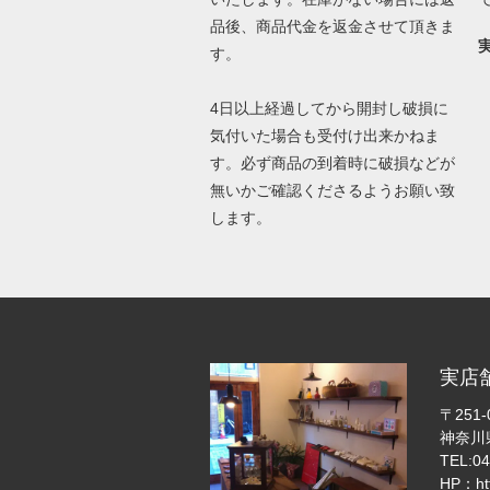
品後、商品代金を返金させて頂きま
す。
4日以上経過してから開封し破損に
気付いた場合も受付け出来かねま
す。必ず商品の到着時に破損などが
無いかご確認くださるようお願い致
します。
実店
〒251-
神奈川県
TEL:04
HP：
h