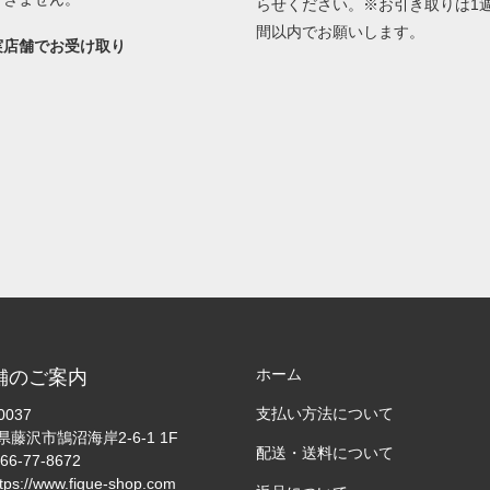
らせください。※お引き取りは1
間以内でお願いします。
実店舗でお受け取り
ホーム
舗のご案内
支払い方法について
0037
藤沢市鵠沼海岸2-6-1 1F
配送・送料について
66-77-8672
ttps://www.figue-shop.com