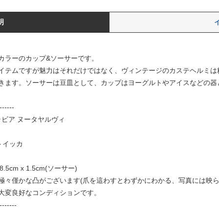
明
リアカラーのカップ&ソーサーです。
イテムですが魅力はそれだけではなく、ヴィンテージのカステヘルミは
きます。ソーサーは豆皿として、カップはヨーグルトやアイスなどの器
------
/アラビア ヌータヤルヴィ
・トイッカ
.5cm x 1.5cm(ソーサー)
た極々僅かな凸がございます(爪を這わすとわずかにわかる、写真には映
大変良好なコンディションです。
-------