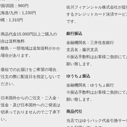
国/四国：980円
佐川フィナンシャル株式会社が提
海道/九州：1,230円
するクレジットカード決済サービ
縄：1,310円
です。
銀行振込
※商品代金15,000円以上ご購入の
場合は送料無料
金融機関名：三井住友銀行
※離島・一部地域は追加送料がかか
支店名：藤沢支店
る場合があります。
※振込手数料はお客様ご負担にて
願い致します。
※最短でのお届けをご希望の場合、
ゆうちょ振込
ご注文の際に配送日を指定しないで
ください。
金融機関名：ゆうちょ銀行
※振込手数料はお客様ご負担にて
※日本国外からのご注文・ご入金・
願い致します。
ご送金・及び日本国外へのご発送は
商品代引
一切承っておりませんのでご了承下
さい。
当店ではゆうパック代金引換サー