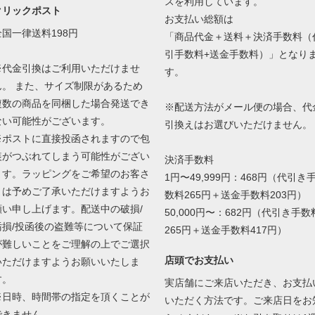
スを利用しています。
クリックポスト
お支払い総額は
全国一律送料198円
「商品代金＋送料＋決済手数料（
引手数料+送金手数料）」となり
※代金引換はご利用いただけませ
す。
ん。 また、サイズ制限があるため
複数の商品を同梱した場合発送でき
※配送方法がメール便の場合、代
ない可能性がございます。
引換えはお選びいただけません。
※ポストに直接投函されますので包
装がつぶれてしまう可能性がござい
決済手数料
ます。ラッピングをご希望のお客さ
1円〜49,999円：468円（代引き
まは予めご了承いただけますようお
数料265円＋送金手数料203円）
願い申し上げます。配送中の破損/
50,000円〜：682円（代引き手数
汚損/投函後の盗難等について保証
265円＋送金手数料417円）
が難しいことをご理解の上でご選択
店頭でお支払い
いただけますようお願いいたしま
す。
実店舗にご来店いただき、お支払
※日時、時間帯の指定を頂くことが
いただく方法です。ご来店日をお
できません。