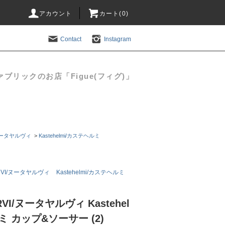
アカウント
カート(
0
)
Contact
Instagram
リックのお店「Figue(フィグ)」
/ヌータヤルヴィ
>
Kastehelmi/カステヘルミ
RVI/ヌータヤルヴィ
Kastehelmi/カステヘルミ
RVI/ヌータヤルヴィ Kastehel
ミ カップ&ソーサー (2)