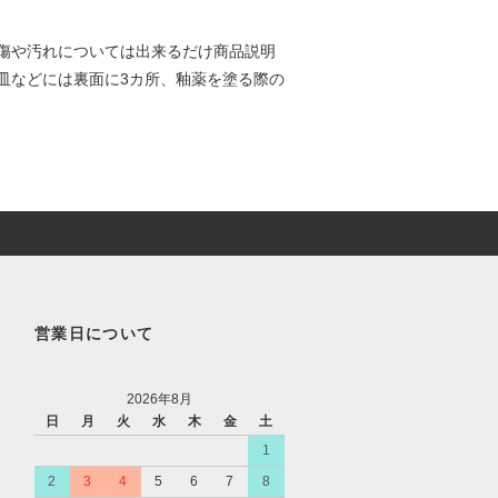
傷や汚れについては出来るだけ商品説明
皿などには裏面に3カ所、釉薬を塗る際の
営業日について
2026年8月
日
月
火
水
木
金
土
1
2
3
4
5
6
7
8