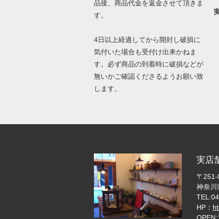
品後、商品代金を返金させて頂きま
す。
4日以上経過してから開封し破損に
気付いた場合も受付け出来かねま
す。必ず商品の到着時に破損などが
無いかご確認くださるようお願い致
します。
実店
〒251-
神奈川県
TEL:04
HP：
h
OPEN: