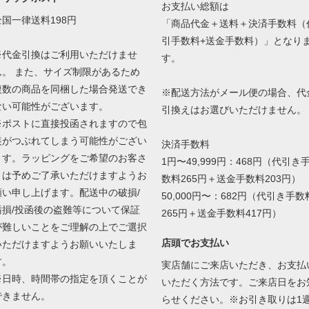
お支払い総額は
全国一律送料198円
「商品代金＋送料＋決済手数料（
引手数料+送金手数料）」となり
※代金引換はご利用いただけませ
す。
ん。 また、サイズ制限があるため
複数の商品を同梱した場合発送でき
※配送方法がメール便の場合、代
ない可能性がございます。
引換えはお選びいただけません。
※ポストに直接投函されますので包
装がつぶれてしまう可能性がござい
決済手数料
ます。ラッピングをご希望のお客さ
1円〜49,999円：468円（代引き
まは予めご了承いただけますようお
数料265円＋送金手数料203円）
願い申し上げます。配送中の破損/
50,000円〜：682円（代引き手数
汚損/投函後の盗難等について保証
265円＋送金手数料417円）
が難しいことをご理解の上でご選択
店頭でお支払い
いただけますようお願いいたしま
す。
実店舗にご来店いただき、お支払
※日時、時間帯の指定を頂くことが
いただく方法です。ご来店日をお
できません。
らせください。※お引き取りは1