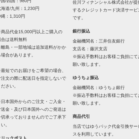
国/四国：980円
佐川フィナンシャル株式会社が提
海道/九州：1,230円
するクレジットカード決済サービ
縄：1,310円
です。
銀行振込
※商品代金15,000円以上ご購入の
場合は送料無料
金融機関名：三井住友銀行
※離島・一部地域は追加送料がかか
支店名：藤沢支店
る場合があります。
※振込手数料はお客様ご負担にて
願い致します。
※最短でのお届けをご希望の場合、
ゆうちょ振込
ご注文の際に配送日を指定しないで
ください。
金融機関名：ゆうちょ銀行
※振込手数料はお客様ご負担にて
※日本国外からのご注文・ご入金・
願い致します。
ご送金・及び日本国外へのご発送は
商品代引
一切承っておりませんのでご了承下
さい。
当店ではゆうパック代金引換サー
スを利用しています。
クリックポスト