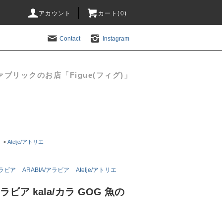
アカウント
カート(
0
)
Contact
Instagram
リックのお店「Figue(フィグ)」
>
Atelje/アトリエ
アラビア
ARABIA/アラビア
Atelje/アトリエ
アラビア kala/カラ GOG 魚の