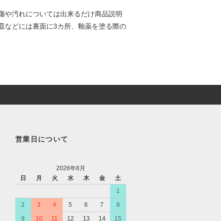
傷や汚れについては出来るだけ商品説明
皿などには裏面に3カ所、釉薬を塗る際の
営業日について
2026年8月
日
月
火
水
木
金
土
1
2
3
4
5
6
7
8
9
10
11
12
13
14
15