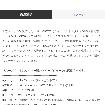
商品説明
イメージ
スウェーデンで見つけた「Jie Gantofta（ジィ・ガントフタ）」窯の時計です。
デザインは「Aimo Nietosvuori（アイモ・ニエストヴオリ）」。花をモチーフ
とした陶板を多く作成、活躍したジィ・ガントフタを代表するデザイナーの一
人です。こちらはスモーランド地方の州花であるリネアがデザインされた時
計。スウェーデンでとても愛されているこちらの花は、多くの作品のモチーフ
となりました。こちらのリネンもその作品の一つ。可憐に咲くリネアが可愛ら
しくデザインされています。
※ムーブメントはセイコー製のスイープクォーツに変更済みです。
----------------------------------------------------------
■メーカー : Jie Gantofta/ジィ・ガントフタ
■デザイナー : Aimo Nietosvuori/アイモ・ニエストヴオリ
■年 代 : 1961-1999年
■サ イ ズ : W21.5cm x H16.5cm x D2cm
■状 態 : 上部縁にカケがございます(画像参照)。表面からはほとんど見えな