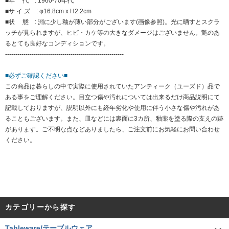
■年 代 : 1960-70年代
■サ イ ズ : φ16.8cm x H2.2cm
■状 態 : 淵に少し釉が薄い部分がございます(画像参照)。光に晒すとスクラ
ッチが見られますが、ヒビ・カケ等の大きなダメージはございません。艶のあ
るとても良好なコンディションです。
----------------------------------------------------------
■必ずご確認ください■
この商品は暮らしの中で実際に使用されていたアンティーク（ユーズド）品で
ある事をご理解ください。目立つ傷や汚れについては出来るだけ商品説明にて
記載しておりますが、説明以外にも経年劣化や使用に伴う小さな傷や汚れがあ
ることもございます。また、皿などには裏面に3カ所、釉薬を塗る際の支えの跡
があります。ご不明な点などありましたら、ご注文前にお気軽にお問い合わせ
ください。
カテゴリーから探す
Tableware/テーブルウェア